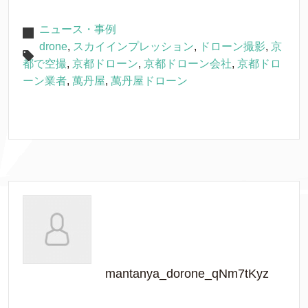
ニュース・事例
drone
,
スカイインプレッション
,
ドローン撮影
,
京
都で空撮
,
京都ドローン
,
京都ドローン会社
,
京都ドロ
ーン業者
,
萬丹屋
,
萬丹屋ドローン
mantanya_dorone_qNm7tKyz