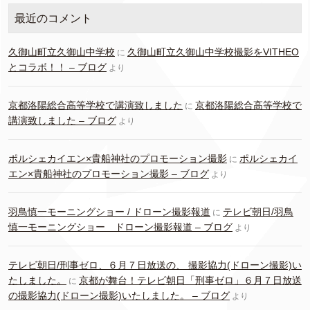
最近のコメント
久御山町立久御山中学校
久御山町立久御山中学校撮影をVITHEO
に
とコラボ！！ – ブログ
より
京都洛陽総合高等学校で講演致しました
京都洛陽総合高等学校で
に
講演致しました – ブログ
より
ポルシェカイエン×貴船神社のプロモーション撮影
ポルシェカイ
に
エン×貴船神社のプロモーション撮影 – ブログ
より
羽鳥慎一モーニングショー / ドローン撮影報道
テレビ朝日/羽鳥
に
慎一モーニングショー ドローン撮影報道 – ブログ
より
テレビ朝日/刑事ゼロ、６月７日放送の、 撮影協力(ドローン撮影)い
たしました。
京都が舞台！テレビ朝日「刑事ゼロ」６月７日放送
に
の撮影協力(ドローン撮影)いたしました。 – ブログ
より